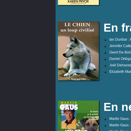
En f
Ian Dunbar : A
Jennifer Catte
Geert De Bols
Daniel Ortéga
Joël Dehasse 
Elizabeth Mar
En n
Martin Gaus 
Martin Gaus 