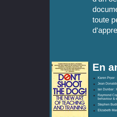
documen
toute 
d'appre
En a
Karen Pryor : 
Jean Donalds
Ian Dunbar : 
Raymond Coppi
behaviour & e
Stephen Budia
Elizabeth Mar