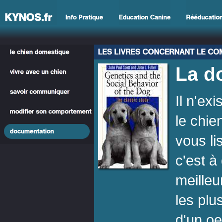
La d
Il n'exi
le chie
vous li
c'est à 
meilleu
les plu
d'un oe