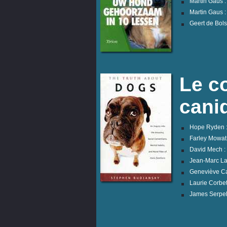
Martin Gaus 
Martin Gaus 
Geert de Bol
Le c
cani
Hope Ryden :
Farley Mowat 
David Mech :
Jean-Marc Lan
Geneviève Ca
Laurie Corbet
James Serpel