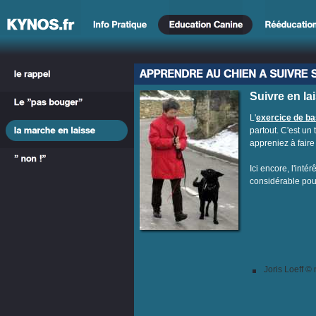
Suivre en lai
L'
exercice de b
partout. C'est un
appreniez à faire 
Ici encore, l'inté
considérable pour
Joris Loeff ©